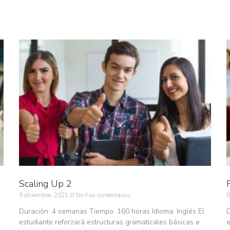
Scaling Up 2
9 diciembre, 2021
No hay comentarios
8
Duración: 4 semanas Tiempo: 160 horas Idioma: Inglés El
D
estudiante reforzará estructuras gramaticales básicas e
e