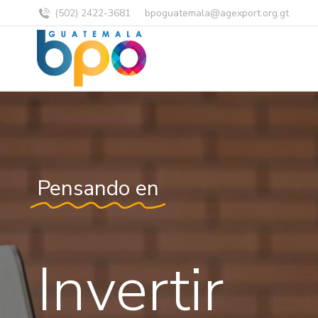
(502) 2422-3681
bpoguatemala@agexport.org.gt
Pensando en
Invertir