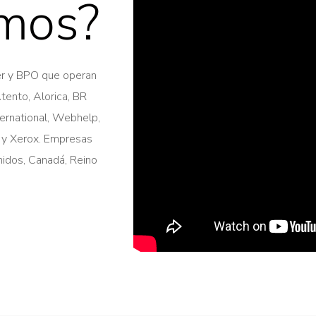
mos?
er y BPO que operan
Atento, Alorica, BR
ernational, Webhelp,
I y Xerox. Empresas
idos, Canadá, Reino