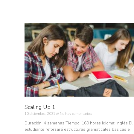
Scaling Up 1
10 diciembre, 2021
No hay comentarios
Duración: 4 semanas Tiempo: 160 horas Idioma: Inglés El
estudiante reforzará estructuras gramaticales básicas e