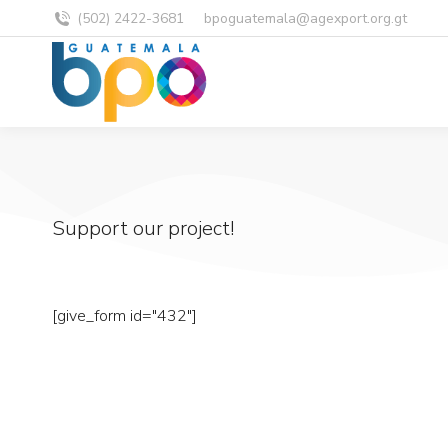
(502) 2422-3681
bpoguatemala@agexport.org.gt
Support our project!
[give_form id="432"]