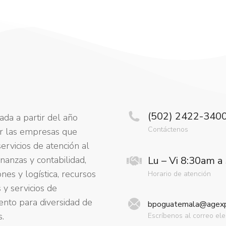
(502) 2422-340
da a partir del año
Contáctenos
r las empresas que
ervicios de atención al
finanzas y contabilidad,
Lu – Vi 8:30am 
ones y logística, recursos
Horario de atención
y servicios de
ento para diversidad de
bpoguatemala@agexpo
s.
Escríbenos al correo ele