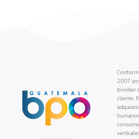
Conforma
2007 po
brindan s
cliente, 
adquisici
humanos 
conocimi
verticale